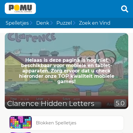
Spelletjes
Denk
Puzzel
Zoek en Vind
Helaas is deze pagina is nog niet
beschikbaar voor mobiele en tablet-
apparaten. Zorg ervoor dat u check
hieronder onze TOP kwaliteit mobiele
games!
Clarence Hidden Letters
5.0
Blokken Spelletjes