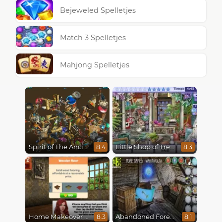
Bejeweled Spelletjes
Match 3 Spelletjes
Mahjong Spelletjes
Spirit of The Ancient Forest
Little Shop of Treasures
8.4
8.3
Home Makeover Hidden Object
Abandoned Forest House
8.3
8.1