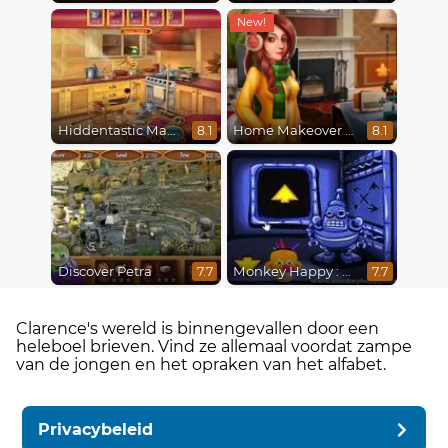
Hiddentastic Mansion
Home Makeover 2 Hidden Object
8.1
8.1
Discover Petra
Monkey Happy : Stage 0112
7.7
7.7
Clarence's wereld is binnengevallen door een
heleboel brieven. Vind ze allemaal voordat zampe
van de jongen en het opraken van het alfabet.
Privacybeleid