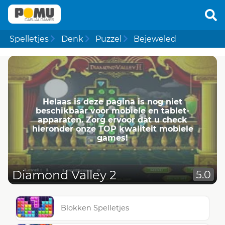
Spelletjes
Denk
Puzzel
Bejeweled
Helaas is deze pagina is nog niet
beschikbaar voor mobiele en tablet-
apparaten. Zorg ervoor dat u check
hieronder onze TOP kwaliteit mobiele
games!
Diamond Valley 2
5.0
Blokken Spelletjes