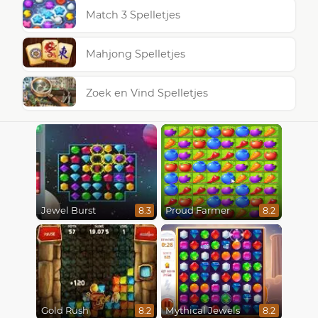
Match 3 Spelletjes
Mahjong Spelletjes
Zoek en Vind Spelletjes
Jewel Burst
Proud Farmer
8.3
8.2
Gold Rush
Mythical Jewels
8.2
8.2