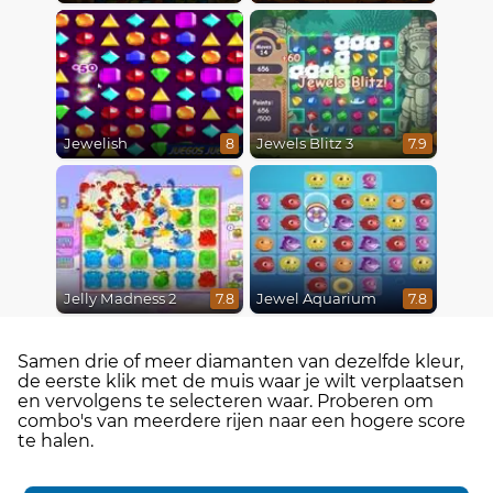
Jewelish
Jewels Blitz 3
8
7.9
Jelly Madness 2
Jewel Aquarium
7.8
7.8
Samen drie of meer diamanten van dezelfde kleur,
de eerste klik met de muis waar je wilt verplaatsen
en vervolgens te selecteren waar. Proberen om
combo's van meerdere rijen naar een hogere score
te halen.