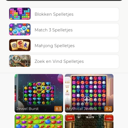
Blokken Spelletjes
Match 3 Spelletjes
Mahjong Spelletjes
Zoek en Vind Spelletjes
Jewel Burst
Mythical Jewels
8.3
8.2