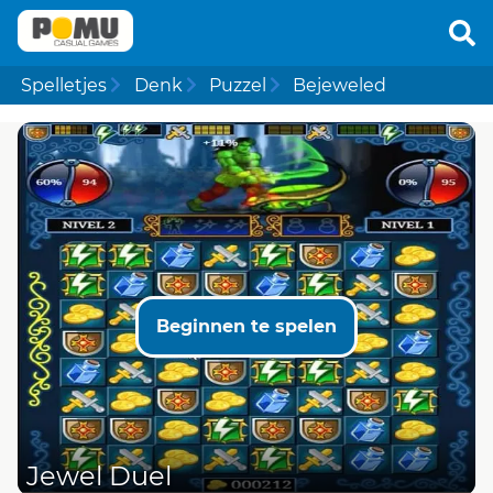
Spelletjes
Denk
Puzzel
Bejeweled
Beginnen te spelen
Jewel Duel