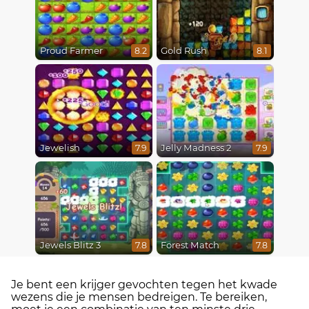
Proud Farmer
Gold Rush
8.2
8.1
Jewelish
Jelly Madness 2
7.9
7.9
Jewels Blitz 3
Forest Match
7.8
7.8
Je bent een krijger gevochten tegen het kwade
wezens die je mensen bedreigen. Te bereiken,