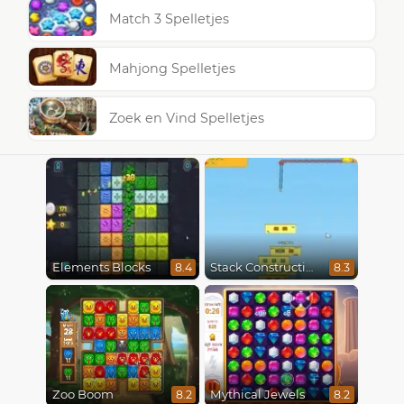
Match 3 Spelletjes
Mahjong Spelletjes
Zoek en Vind Spelletjes
Elements Blocks
Stack Construction
8.4
8.3
Zoo Boom
Mythical Jewels
8.2
8.2