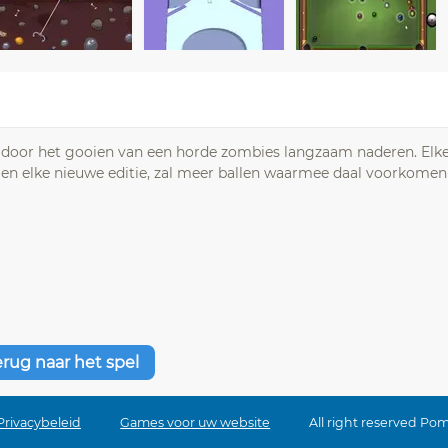
en door het gooien van een horde zombies langzaam naderen. Elk
 en elke nieuwe editie, zal meer ballen waarmee daal voorkomen
erug naar het spel
Privacybeleid
Games voor uw website
All right reserved Po