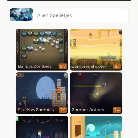
Alien Spelletjes
Balls vs Zombies
Zombies Shooter
8.7
8.1
Skulls vs Zombies
Zombie Outbreak Arena
7.9
7.4