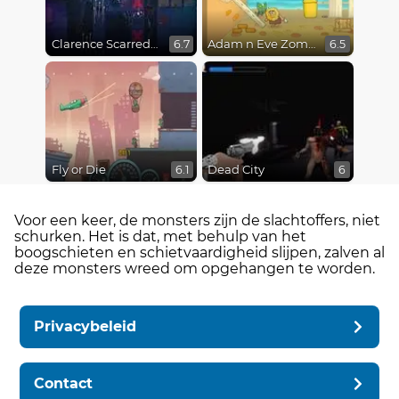
Clarence Scarred Silly
Adam n Eve Zombies
6.7
6.5
Fly or Die
Dead City
6.1
6
Voor een keer, de monsters zijn de slachtoffers, niet
schurken. Het is dat, met behulp van het
boogschieten en schietvaardigheid slijpen, zalven al
deze monsters wreed om opgehangen te worden.
Privacybeleid
Contact