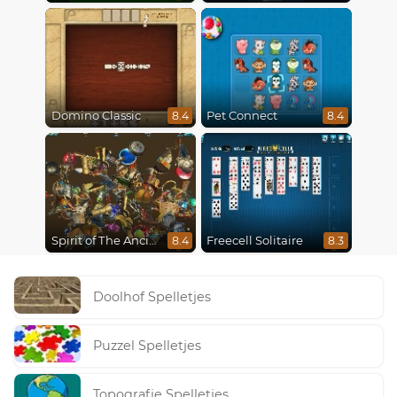
Domino Classic
Pet Connect
8.4
8.4
Spirit of The Ancient Forest
Freecell Solitaire
8.4
8.3
Doolhof Spelletjes
Puzzel Spelletjes
Topografie Spelletjes