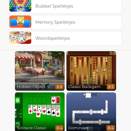
Bubbel Spelletjes
Memory Spelletjes
Woordspelletjes
Hidden Object: Street Of Secrets
Classic Backgammon
8.8
8.5
Solitaire Classic
Dominoes
8.4
8.4