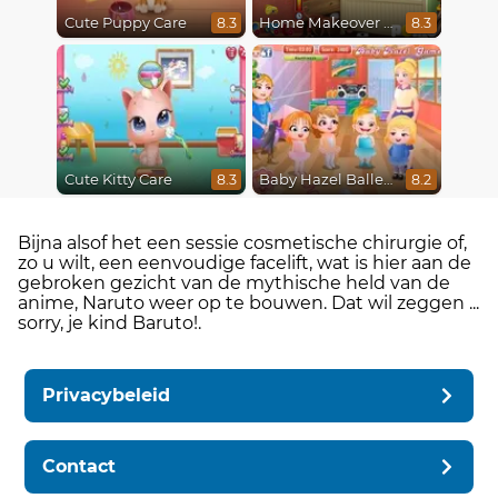
Cute Puppy Care
Home Makeover Hidden Object
8.3
8.3
Cute Kitty Care
Baby Hazel Ballerina Dance
8.3
8.2
Bijna alsof het een sessie cosmetische chirurgie of,
zo u wilt, een eenvoudige facelift, wat is hier aan de
gebroken gezicht van de mythische held van de
anime, Naruto weer op te bouwen. Dat wil zeggen ...
sorry, je kind Baruto!.
Privacybeleid
Contact