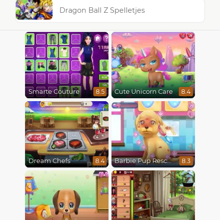
Dragon Ball Z Spelletjes
Smarte Couture
Cute Unicorn Care
8.5
8.4
Dream Chefs
Barbie Pup Rescue
8.4
8.3