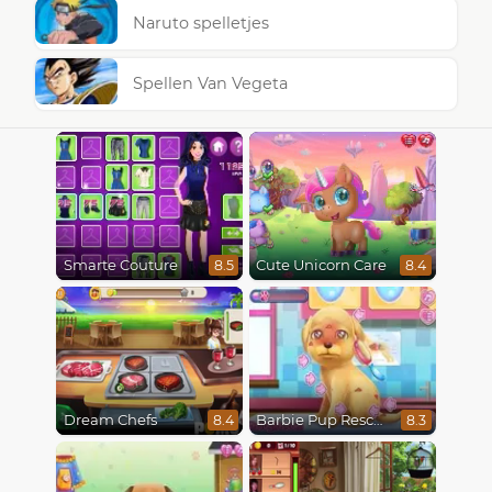
Naruto spelletjes
Spellen Van Vegeta
Smarte Couture
Cute Unicorn Care
8.5
8.4
Dream Chefs
Barbie Pup Rescue
8.4
8.3