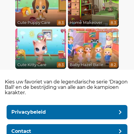
Cute Puppy Care
Home Makeover Hidden Object
8.3
8.3
Cute Kitty Care
Baby Hazel Ballerina Dance
8.3
8.2
Kies uw favoriet van de legendarische serie 'Dragon
Ball' en de bestrijding van alle aan de kampioen
karakter.
Privacybeleid
Contact