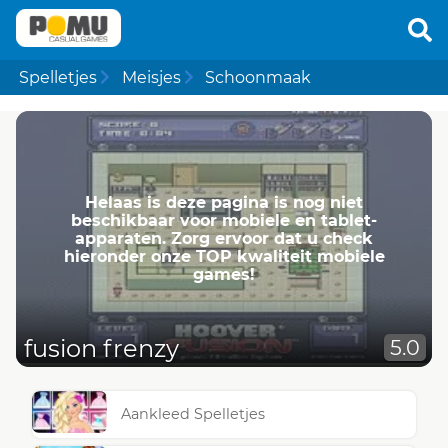
Spelletjes
Meisjes
Schoonmaak
Helaas is deze pagina is nog niet
beschikbaar voor mobiele en tablet-
apparaten. Zorg ervoor dat u check
hieronder onze TOP kwaliteit mobiele
games!
fusion frenzy
5.0
Aankleed Spelletjes