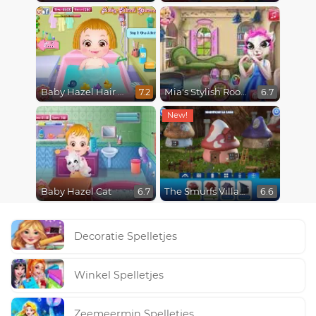
Baby Hazel Hair Care
Mia's Stylish Room
7.2
6.7
Baby Hazel Cat
The Smurfs Village Cleaning
6.7
6.6
Decoratie Spelletjes
Winkel Spelletjes
Zeemeermin Spelletjes