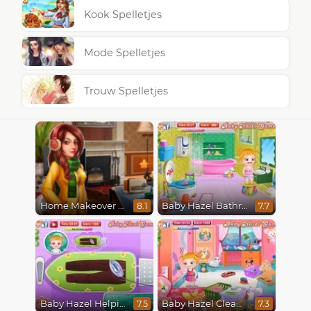
Kook Spelletjes
Mode Spelletjes
Trouw Spelletjes
Home Makeover 2 Hidden Object
Baby Hazel Bathroom Hygiene
8.1
7.7
Baby Hazel Helping Time
Baby Hazel Cleaning
7.5
7.3