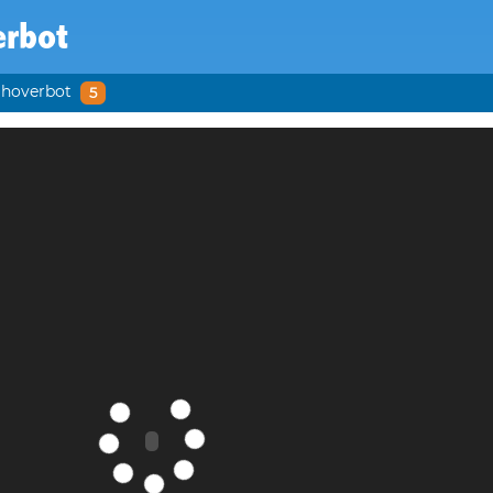
erbot
hoverbot
5