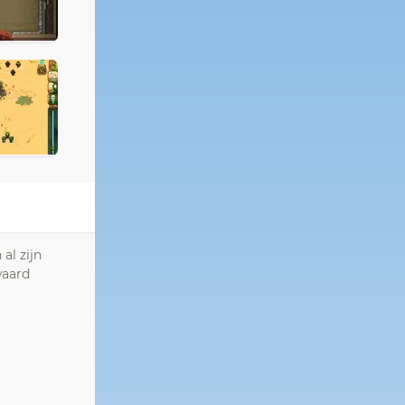
al zijn
waard