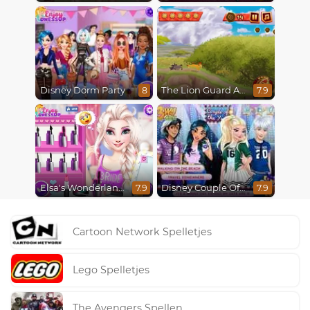
Disney Dorm Party
The Lion Guard Assemble
8
7.9
Elsa's Wonderland Wedding
Disney Couple Of The Year
7.9
7.9
Cartoon Network Spelletjes
Lego Spelletjes
The Avengers Spellen