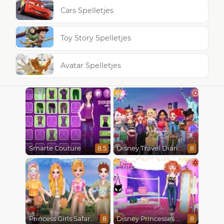
Cars Spelletjes
Toy Story Spelletjes
Avatar Spelletjes
Smarte Couture
Disney Travel Diaries: City Break
8.5
8
Princess Girls Safari Trip
Disney Princesses Runway Show
8
8