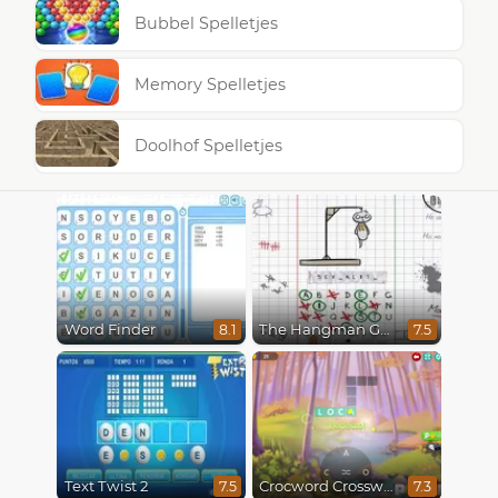
Bubbel Spelletjes
Memory Spelletjes
Doolhof Spelletjes
Word Finder
The Hangman Game Scrawl
8.1
7.5
Text Twist 2
Crocword Crossword
7.5
7.3