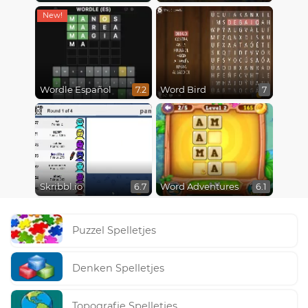
Wordle Español
Word Bird
7.2
7
Skribbl.io
Word Adventures
6.7
6.1
Puzzel Spelletjes
Denken Spelletjes
Topografie Spelletjes