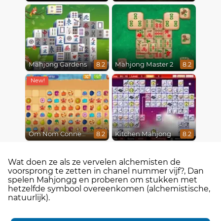
Mahjong Gardens
Mahjong Master 2
8.2
8.2
Om Nom Connect Classic
Kitchen Mahjong
8.2
8.2
Wat doen ze als ze vervelen alchemisten de
voorsprong te zetten in chanel nummer vijf?, Dan
spelen Mahjongg en proberen om stukken met
hetzelfde symbool overeenkomen (alchemistische,
natuurlijk).