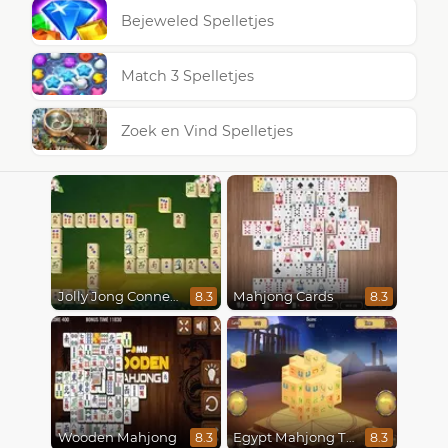
Bejeweled Spelletjes
Match 3 Spelletjes
Zoek en Vind Spelletjes
Jolly Jong Connect
Mahjong Cards
8.3
8.3
Wooden Mahjong
Egypt Mahjong Triple Dimensions
8.3
8.3