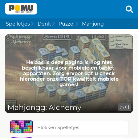
Spelletjes
Denk
Puzzel
Mahjong
Helaas is deze pagina is nog niet
beschikbaar voor mobiele en tablet-
apparaten. Zorg ervoor dat u check
hieronder onze TOP kwaliteit mobiele
games!
Mahjongg: Alchemy
5.0
Blokken Spelletjes