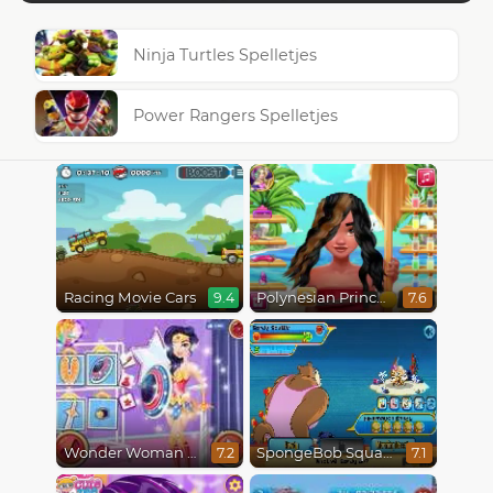
Ninja Turtles Spelletjes
Power Rangers Spelletjes
Racing Movie Cars
Polynesian Princess Real Haircuts
9.4
7.6
Wonder Woman Fashion Event
SpongeBob SquarePants : Monster Island Adventures
7.2
7.1