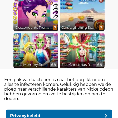
Descendants Trendsetters
Cars Lightning Speed
7
7
Elsa Mommy Real Makeover
Elsa Christmas Real Haircuts
6.9
6.9
Een pak van bacteriën is naar het dorp klaar om
alles te infecteren komen. Gelukkig hebben we de
ploeg naar verschillende karakters van Nickelodeon
hebben gevormd om ze te bestrijden en hen te
doden.
Privacybeleid