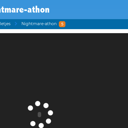
htmare-athon
letjes
Nightmare-athon
5