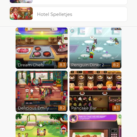
Hotel Spelletjes
Dream Chefs
Penguin Diner 2
8.3
8.2
Delicious Emily New Beginning
Pancake Bar
8.2
8.1