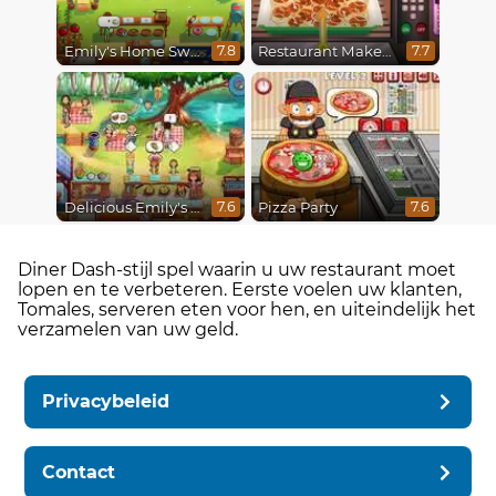
Emily's Home Sweet Home
Restaurant Makeover
7.8
7.7
Delicious Emily's Hopes And Fears
Pizza Party
7.6
7.6
Diner Dash-stijl spel waarin u uw restaurant moet
lopen en te verbeteren. Eerste voelen uw klanten,
Tomales, serveren eten voor hen, en uiteindelijk het
verzamelen van uw geld.
Privacybeleid
Contact