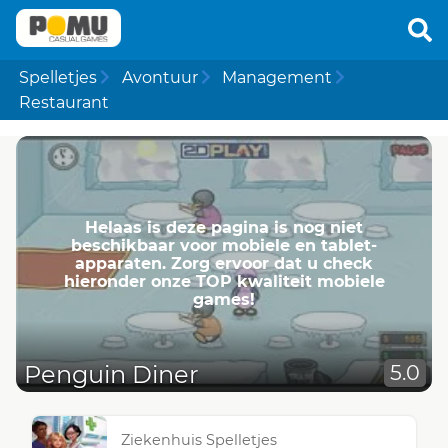
Spelletjes
Avontuur
Management
Restaurant
Helaas is deze pagina is nog niet
beschikbaar voor mobiele en tablet-
apparaten. Zorg ervoor dat u check
hieronder onze TOP kwaliteit mobiele
games!
Penguin Diner
5.0
Ziekenhuis Spelletjes