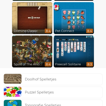
Domino Classic
Pet Connect
8.4
8.4
Spirit of The Ancient Forest
Freecell Solitaire
8.4
8.3
Doolhof Spelletjes
Puzzel Spelletjes
Topografie Spelletjes