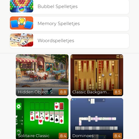
Bubbel Spelletjes
Memory Spelletjes
Woordspelletjes
Hidden Object: Street Of Secrets
Classic Backgammon
8.8
8.5
Solitaire Classic
Dominoes
8.4
8.4