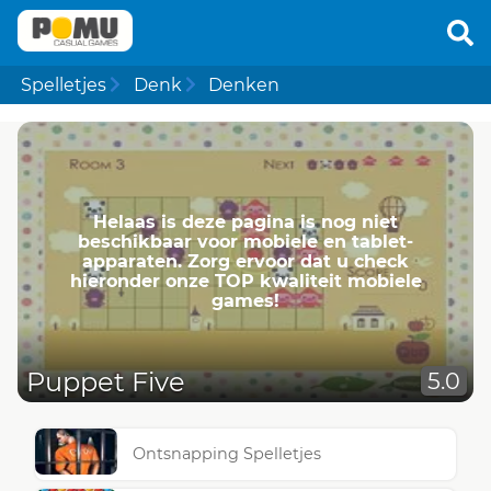
Spelletjes
Denk
Denken
Helaas is deze pagina is nog niet
beschikbaar voor mobiele en tablet-
apparaten. Zorg ervoor dat u check
hieronder onze TOP kwaliteit mobiele
games!
Puppet Five
5.0
Ontsnapping Spelletjes