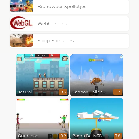
Brandweer Spelletjes
WebGL spellen
Sloop Spelletjes
Jet Boi
Cannon Balls 3D
8.3
8.3
Gunblood
Bomb Balls 3D
8.2
7.8