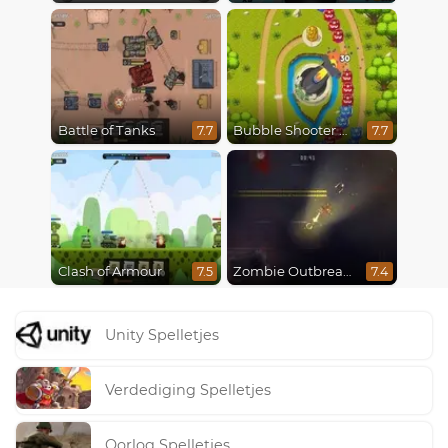
Battle of Tanks
Bubble Shooter Online
7.7
7.7
Clash of Armour
Zombie Outbreak Arena
7.5
7.4
Unity Spelletjes
Verdediging Spelletjes
Oorlog Spelletjes