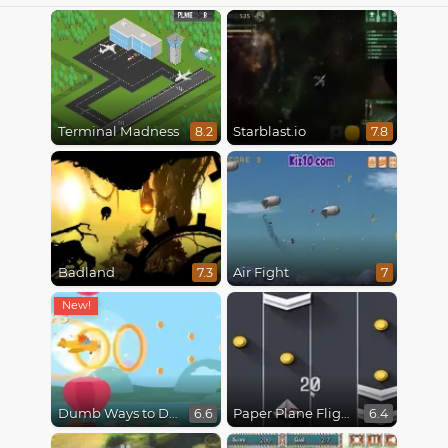
Terminal Madness
Starblast.io
8.2
7.8
Badland
Air Fight
7.3
7
Dumb Ways to Die 3: World Tour
Paper Plane Flight
6.6
6.4