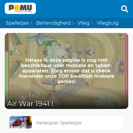
Spelletjes
Behendigheid
Vlieg
Vliegtuig
Helaas is deze pagina is nog niet
beschikbaar voor mobiele en tablet-
apparaten. Zorg ervoor dat u check
hieronder onze TOP kwaliteit mobiele
games!
Air War 1941 !
Helikopter Spelletjes