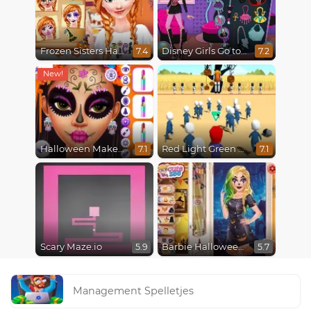
Frozen Sisters Halloween Party
Disney Girls Go to Monster High 2
7.4
7.2
Halloween Makeup Trends
Red Light Green Light
7.1
7.1
Scary Maze.io
Barbie Halloween Trick or Treat
5.9
5.7
Management Spelletjes