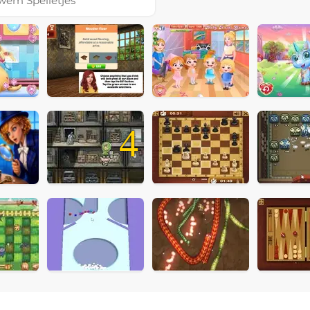
wem Spelletjes
4