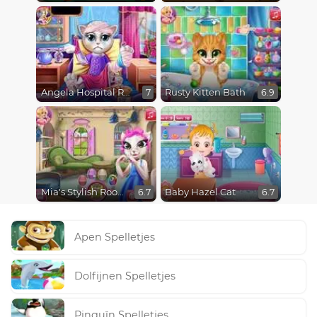
Angela Hospital Recovery
Rusty Kitten Bath
7
6.9
Mia's Stylish Room
Baby Hazel Cat
6.7
6.7
Apen Spelletjes
Dolfijnen Spelletjes
Pinguïn Spelletjes