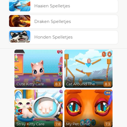
Haaien Spelletjes
Draken Spelletjes
Honden Spelletjes
Cute Kitty Care
Cat Around The World
8.3
8.3
Stray Kitty Care
My Pet Clinic
7.8
7.3