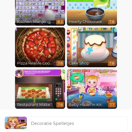
Kitchen Mahjong
Hearty Chocolate Cake
8.2
7.8
Pizza Realife Cooking
Cake Shop
7.8
7.8
Restaurant Makeover
Baby Hazel In Kitchen
7.8
7.7
Decoratie Spelletjes