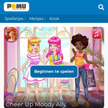
Spelletjes
Meisjes
Kook
Beginnen te spelen
Cheer Up Moody Ally