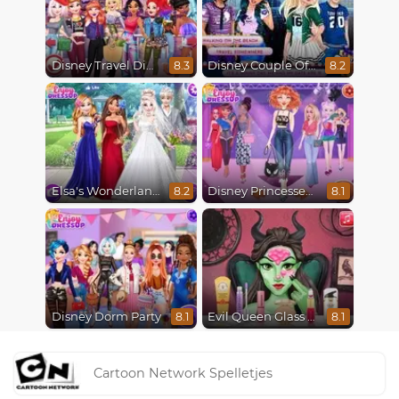
Disney Travel Diaries: City Break
Disney Couple Of The Year
8.3
8.2
Elsa's Wonderland Wedding
Disney Princesses Runway Show
8.2
8.1
Disney Dorm Party
Evil Queen Glass Skin Routine #Influencer
8.1
8.1
Cartoon Network Spelletjes