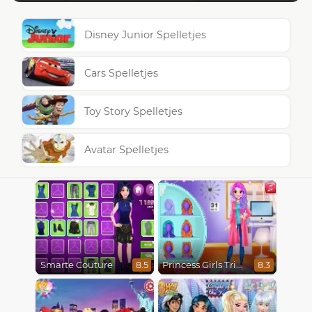
Disney Junior Spelletjes
Cars Spelletjes
Toy Story Spelletjes
Avatar Spelletjes
Smarte Couture
Princess Girls Trip To Aspen
8.5
8.3