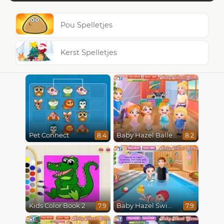
Pou Spelletjes
Kerst Spelletjes
Pet Connect
Baby Hazel Ballerina Dance
8.4
8.2
Kids Color Book 2
Baby Hazel Swimming
7.9
7.9