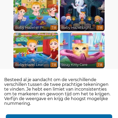
Baby Hazel in Preschool
Baby Hazel Lighthouse Adventure
7.8
7.8
Baby Hazel Learns Colors
Stray Kitty Care
7.8
7.8
Besteed al je aandacht om de verschillende
verschillen tussen de twee prachtige tekeningen
te vinden. Je hebt een limiet van inconsistenties
om te markeren en gewoon tijd om het te krijgen.
Verfijn de weergave en krijg de hoogst mogelijke
nummering.