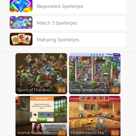
Bejeweled Spelletjes
Match 3 Spelletjes
Mahjong Spelletjes
Spirit of The Ancient Forest
Little Shop of Treasures
8.4
8.3
Home Makeover Hidden Object
Hiddentastic Mansion
8.3
8.2