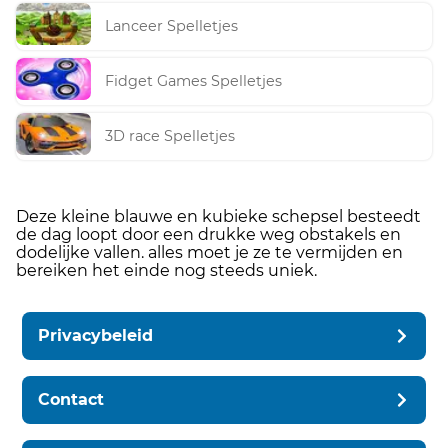
Lanceer Spelletjes
Fidget Games Spelletjes
3D race Spelletjes
Deze kleine blauwe en kubieke schepsel besteedt
de dag loopt door een drukke weg obstakels en
dodelijke vallen. alles moet je ze te vermijden en
bereiken het einde nog steeds uniek.
Privacybeleid
Contact