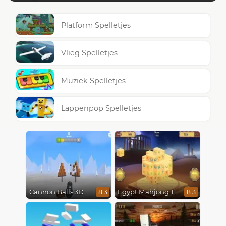
Platform Spelletjes
Vlieg Spelletjes
Muziek Spelletjes
Lappenpop Spelletjes
Cannon Balls 3D
Egypt Mahjong Triple Dimensions
8.3
8.3