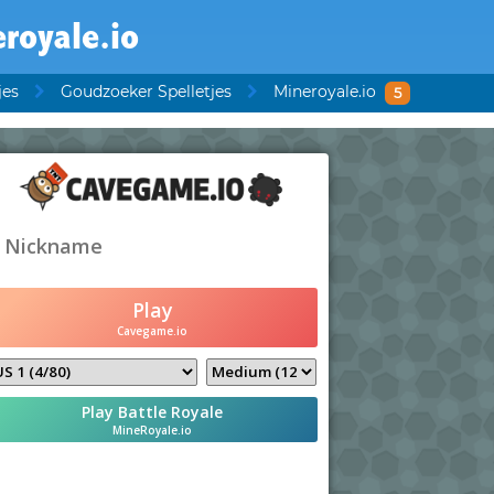
royale.io
jes
Goudzoeker Spelletjes
Mineroyale.io
5