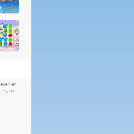
oeken en
n tegen