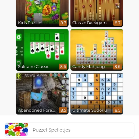
Kids Puzzle!
Classic Backgammon
8.7
8.7
Solitaire Classic
Candy Mahjong
8.6
8.6
Abandoned Forest House
Ultimate Sudoku
8.5
8.5
Puzzel Spelletjes