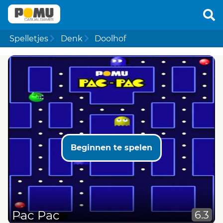
Spelletjes
Denk
Doolhof
Beginnen te spelen
Pac Pac
6.3