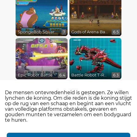
SpongeBob SquarePants : Monster Island Adventures
Gods of Arena Battles
7
6.5
Epic Robot Battle
Battle Robot T-Rex Age
6.4
6.3
De mensen ontevredenheid is gestegen. Ze willen
lynchen de koning. Om die reden is de koning stijgt
op de rug van een schaap en begint aan een vlucht
van volledige platforms obstakels, gevaren en
gouden munten te verzamelen om een ​​bodyguard
te huren.