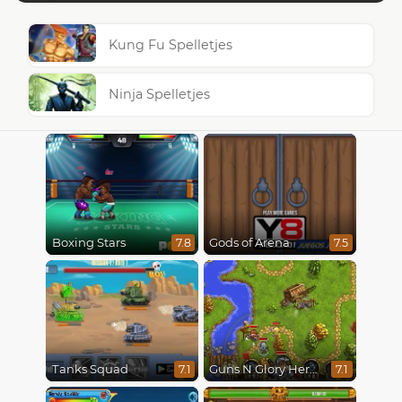
Kung Fu Spelletjes
Ninja Spelletjes
Boxing Stars
Gods of Arena
7.8
7.5
Tanks Squad
Guns N Glory Heroes
7.1
7.1