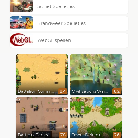
Schiet Spelletjes
Brandweer Spelletjes
WebGL spellen
Battalion Commander
Civilizations Wars Master Edition
8.4
8.2
Battle of Tanks
Tower Defense
7.8
7.6