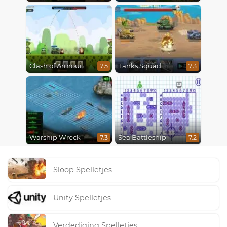
Clash of Armour
Tanks Squad
7.5
7.3
Warship Wreck
Sea Battleship
7.3
7.2
Sloop Spelletjes
Unity Spelletjes
Verdediging Spelletjes