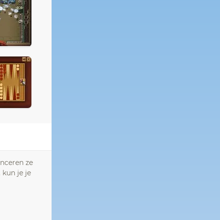
anceren ze
 kun je je