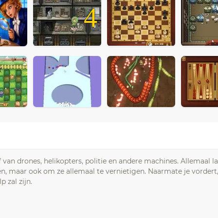
4
an drones, helikopters, politie en andere machines. Allemaal l
en, maar ook om ze allemaal te vernietigen. Naarmate je vordert,
 zal zijn.