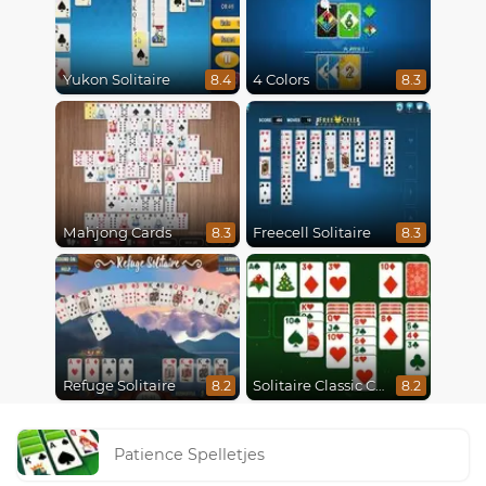
Yukon Solitaire
4 Colors
8.4
8.3
Mahjong Cards
Freecell Solitaire
8.3
8.3
Refuge Solitaire
Solitaire Classic Christmas
8.2
8.2
Patience Spelletjes