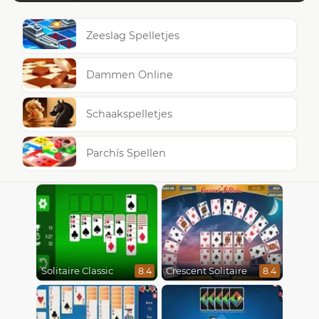
Zeeslag Spelletjes
Dammen Online
Schaakspelletjes
Parchís Spellen
Solitaire Classic
Crescent Solitaire
8.4
8.4