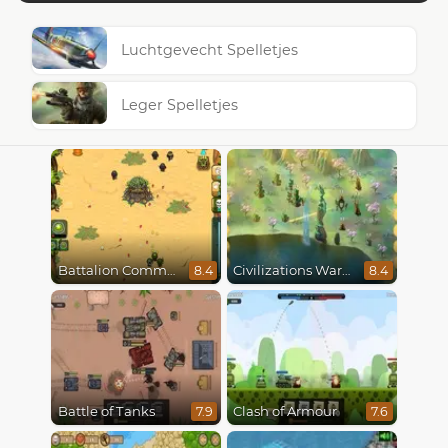
Luchtgevecht Spelletjes
Leger Spelletjes
Battalion Commander
Civilizations Wars Master Edition
8.4
8.4
Battle of Tanks
Clash of Armour
7.9
7.6