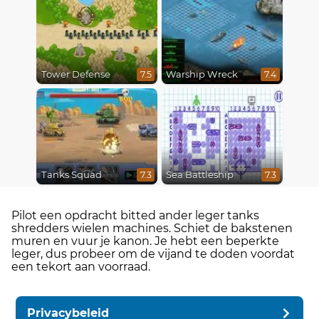
Tower Defense
Warship Wreck
7.5
7.4
Tanks Squad
Sea Battleship
7.3
7.3
Pilot een opdracht bitted ander leger tanks
shredders wielen machines. Schiet de bakstenen
muren en vuur je kanon. Je hebt een beperkte
leger, dus probeer om de vijand te doden voordat
een tekort aan voorraad.
Privacybeleid