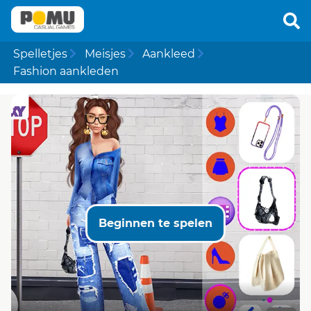
Spelletjes
Meisjes
Aankleed
Fashion aankleden
Beginnen te spelen