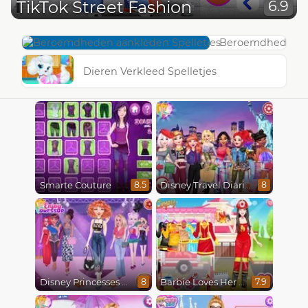
TikTok Street Fashion
6.9
Beroemdheden aa
Dieren Verkleed Spelletjes
Smarte Couture
Disney Travel Diaries: City Break
8.5
8
Disney Princesses Runway Show
Barbie Loves Her Job
8
7.9