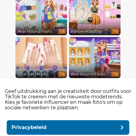
Year Round Fashionista Rapunzel
Barbie Roadtrip Adventure
7.8
7.6
Ellie Get Ready With Me 2
Year Round Fashionista Belle
7.6
7.6
Geef uitdrukking aan je creativiteit door outfits voor
TikTok te creëren met de nieuwste modetrends.
Kies je favoriete influencer en maak foto's om op
sociale netwerken te plaatsen.
Privacybeleid