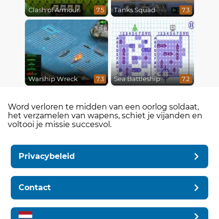
Clash of Armour
Tanks Squad
7.5
7.3
Warship Wreck
Sea Battleship
7.3
7.2
Word verloren te midden van een oorlog soldaat,
het verzamelen van wapens, schiet je vijanden en
voltooi je missie succesvol.
Privacybeleid
Contact