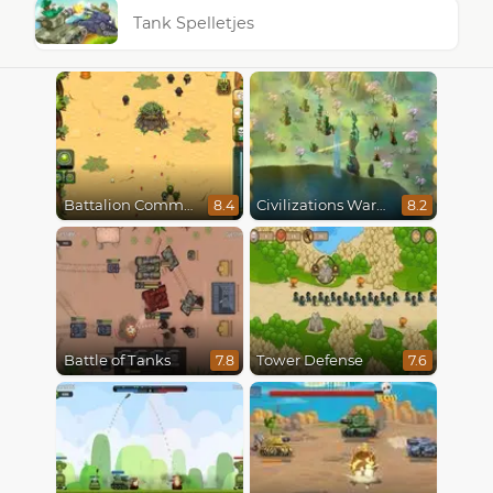
Tank Spelletjes
Battalion Commander
Civilizations Wars Master Edition
8.4
8.2
Battle of Tanks
Tower Defense
7.8
7.6