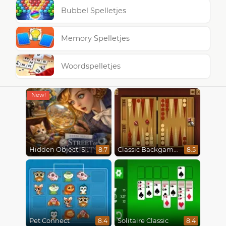
Bubbel Spelletjes
Memory Spelletjes
Woordspelletjes
Hidden Object: Street Of Secrets
Classic Backgammon
8.7
8.5
Pet Connect
Solitaire Classic
8.4
8.4