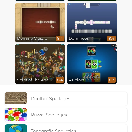
Domino Classic
Dominoes
8.4
8.4
Spirit of The Ancient Forest
4 Colors
8.4
8.3
Doolhof Spelletjes
Puzzel Spelletjes
Topografie Spelletjes