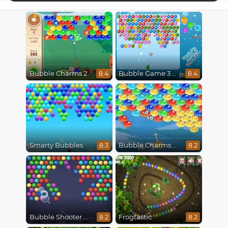
Bubble Charms 2
Bubble Game 3 Christmas
8.4
8.4
Smarty Bubbles
Bubble Charms Xmas
8.3
8.2
Bubble Shooter HD
Frogtastic
8.2
8.2