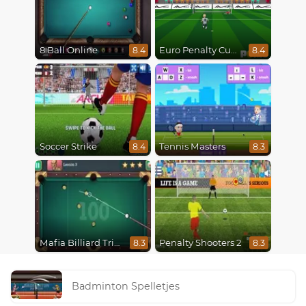
8 Ball Online
Euro Penalty Cup 2021
8.4
8.4
Soccer Strike
Tennis Masters
8.4
8.3
Mafia Billiard Tricks
Penalty Shooters 2
8.3
8.3
Badminton Spelletjes