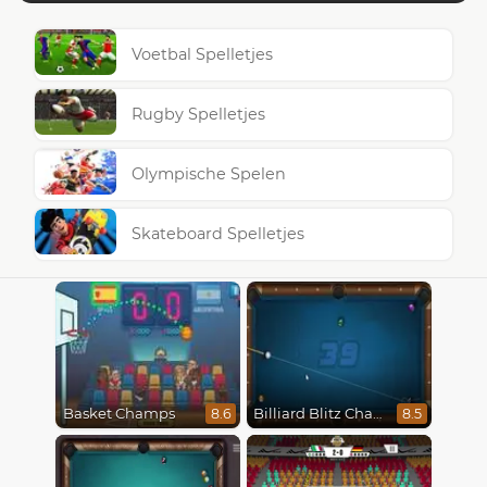
Voetbal Spelletjes
Rugby Spelletjes
Olympische Spelen
Skateboard Spelletjes
Basket Champs
Billiard Blitz Challenge
8.6
8.5