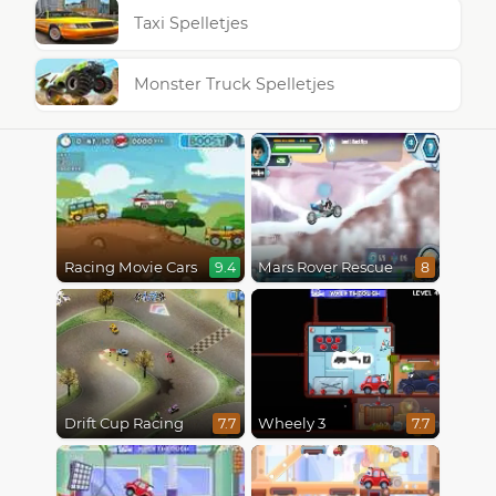
Taxi Spelletjes
Monster Truck Spelletjes
Racing Movie Cars
Mars Rover Rescue
9.4
8
Drift Cup Racing
Wheely 3
7.7
7.7