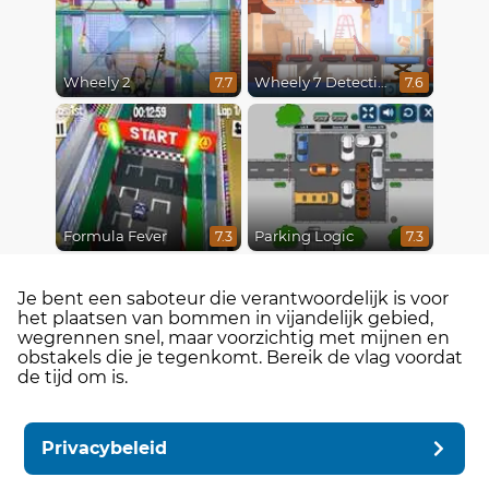
Wheely 2
Wheely 7 Detective
7.7
7.6
Formula Fever
Parking Logic
7.3
7.3
Je bent een saboteur die verantwoordelijk is voor
het plaatsen van bommen in vijandelijk gebied,
wegrennen snel, maar voorzichtig met mijnen en
obstakels die je tegenkomt. Bereik de vlag voordat
de tijd om is.
Privacybeleid