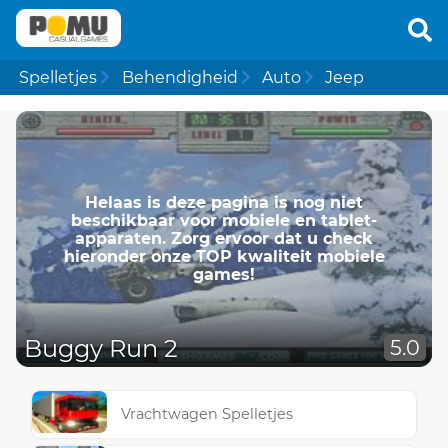
Spelletjes
Behendigheid
Auto
Jeep
Helaas is deze pagina is nog niet
beschikbaar voor mobiele en tablet-
apparaten. Zorg ervoor dat u check
hieronder onze TOP kwaliteit mobiele
games!
Buggy Run 2
5.0
Vrachtwagen Spelletjes