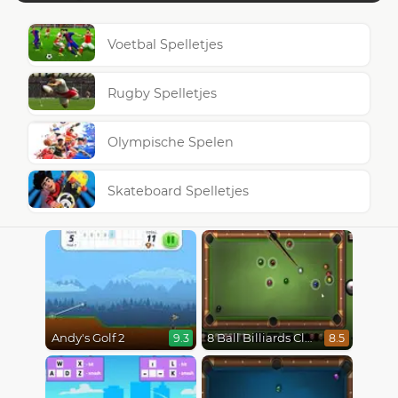
Voetbal Spelletjes
Rugby Spelletjes
Olympische Spelen
Skateboard Spelletjes
Andy's Golf 2
8 Ball Billiards Classic
9.3
8.5