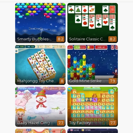
Smarty Bubbles X-Mas Edition
Solitaire Classic Christmas
8.2
8.2
Mahjongg Toy Chest
Gold Mine Strike Christmas
8
7.9
Baby Hazel Gingerbread House
Toy Factory
7.7
7.7