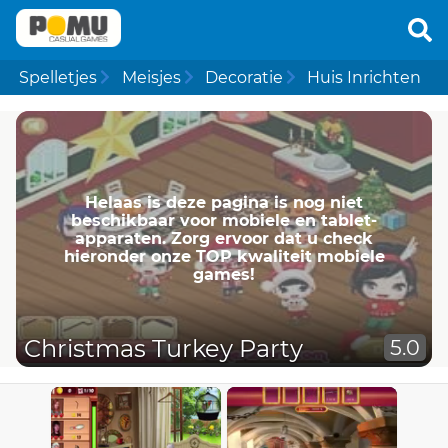
Spelletjes
Meisjes
Decoratie
Huis Inrichten
Helaas is deze pagina is nog niet
beschikbaar voor mobiele en tablet-
apparaten. Zorg ervoor dat u check
hieronder onze TOP kwaliteit mobiele
games!
Christmas Turkey Party
5.0