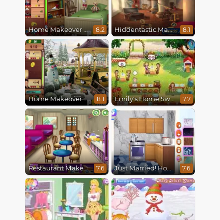
Home Makeover Hidden Object
Hiddentastic Mansion
8.2
8.1
Home Makeover 2 Hidden Object
Emily's Home Sweet Home
8.1
7.7
Restaurant Makeover
Just Married! Home Deco
7.6
7.6