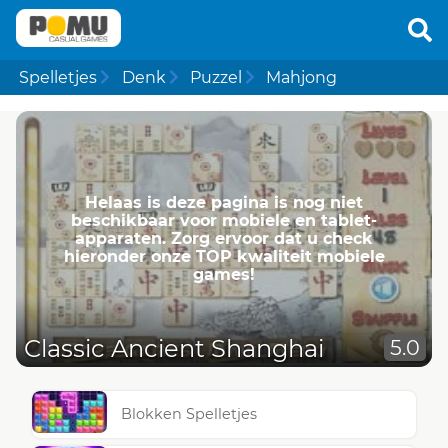
Spelletjes
Denk
Puzzel
Mahjong
Helaas is deze pagina is nog niet
beschikbaar voor mobiele en tablet-
apparaten. Zorg ervoor dat u check
hieronder onze TOP kwaliteit mobiele
games!
Classic Ancient Shanghai
5.0
Blokken Spelletjes