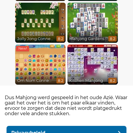
Jolly Jong Connect
Mahjong Gardens
8.2
8.2
Om Nom Connect Classic
Kitchen Mahjong
8.2
8.2
Dus Mahjong werd gespeeld in het oude Azië. Waar
gaat het over het is om het paar elkaar vinden,
ervoor te zorgen dat deze niet wordt platgedrukt
onder vele andere stukken.
Privacybeleid