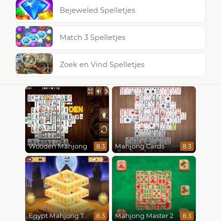
Bejeweled Spelletjes
Match 3 Spelletjes
Zoek en Vind Spelletjes
Wooden Mahjong
Mahjong Cards
8.3
8.3
Egypt Mahjong Triple Dimensions
Mahjong Master 2
8.3
8.3