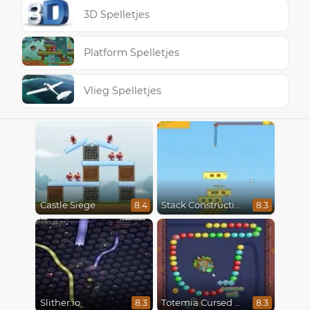
3D Spelletjes
Platform Spelletjes
Vlieg Spelletjes
Castle Siege
Stack Construction
8.4
8.3
Slither.io
Totemia Cursed Marbles
8.3
8.3