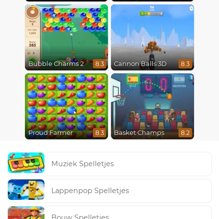
Bubble Charms 2
Cannon Balls 3D
8.3
8.3
Proud Farmer
Basket Champs
8.3
8.2
Muziek Spelletjes
Lappenpop Spelletjes
Bouw Spelletjes