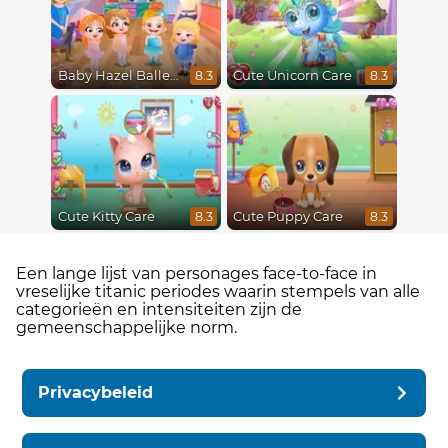
Baby Hazel Ballerina Dance
Cute Unicorn Care
8.3
8.3
Cute Kitty Care
Cute Puppy Care
8.3
8.3
Een lange lijst van personages face-to-face in
vreselijke titanic periodes waarin stempels van alle
categorieën en intensiteiten zijn de
gemeenschappelijke norm.
Privacybeleid