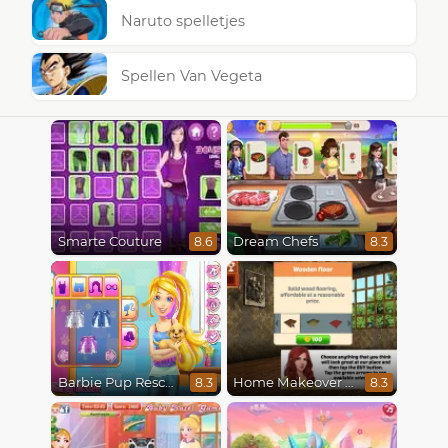
Naruto spelletjes
Spellen Van Vegeta
Smarte Couture
Dream Chefs
8.6
8.3
Barbie Pup Rescue
Home Makeover Hidden Object
8.3
8.3