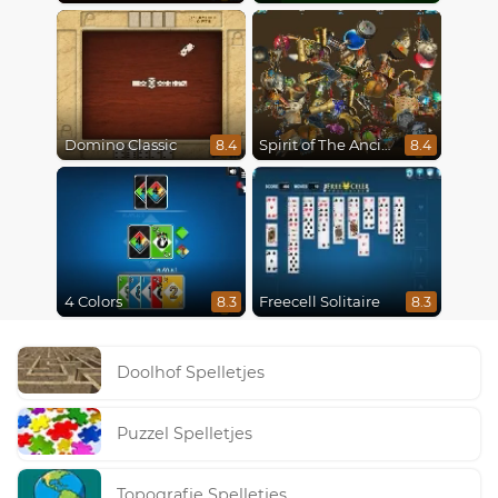
Domino Classic
Spirit of The Ancient Forest
8.4
8.4
4 Colors
Freecell Solitaire
8.3
8.3
Doolhof Spelletjes
Puzzel Spelletjes
Topografie Spelletjes