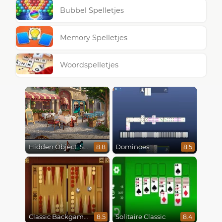
Bubbel Spelletjes
Memory Spelletjes
Woordspelletjes
Hidden Object: Street Of Secrets
Dominoes
8.8
8.5
Classic Backgammon
Solitaire Classic
8.5
8.4