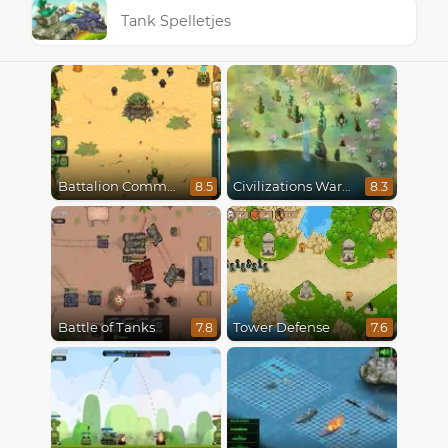
Tank Spelletjes
Battalion Commander
Civilizations Wars Master Edition
8.5
8.3
Battle of Tanks
Tower Defense
7.8
7.6