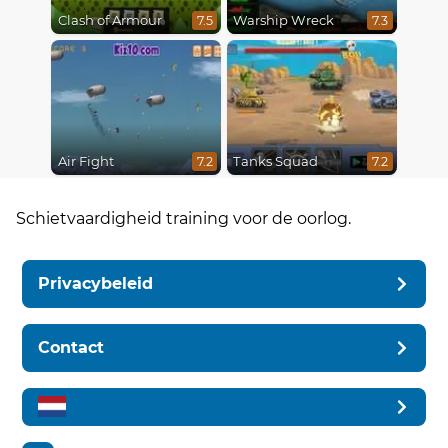
Clash of Armour
Warship Wreck
7.5
7.3
Air Fight
Tanks Squad
7.2
7.2
Schietvaardigheid training voor de oorlog.
Privacybeleid
Contact